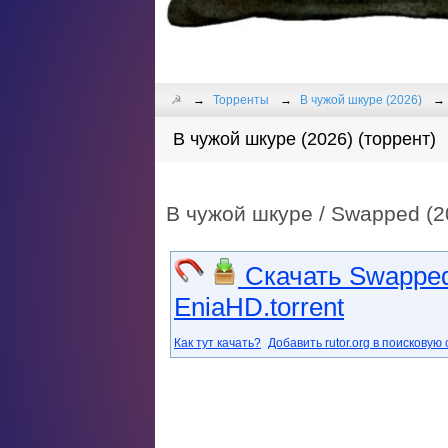
☭
Торренты
В чужой шкуре (2026)
В чужой шкуре (2026) (торрент)
В чужой шкуре / Swapped (2
Скачать Swapped
EniaHD.torrent
Как тут качать?
Добавить rutor.org в поисковую 