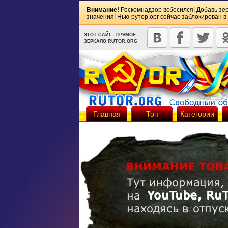
Внимание!
Роскомнадзор всбесился! Добавь зе
значения! Нью-рутор.орг сейчас заблокирован в
ЭТОТ САЙТ - ПРЯМОЕ
ЗЕРКАЛО RUTOR.ORG
Главная
Топ
Категории