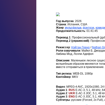
Год выпуска
: 2026
Страна
: Испания, США
Жанр
:
мультфильм
,
фэнтези
,
комед
Продолжительность
: 01:41:45
Перевод 1
: Профессиональный (д
Перевод 2 (украинский)
: Професси
Режиссер
:
Нэйтан Грено
/
Nathan G
Роли озвучивали
: Майкл Б. Джорда
Амбика Мод, Лолли Адефоп
Описание
: Маленькое лесное сущес
волшебным образом меняются телами
вместе отправиться в приключение.
Тип релиза
: WEB-DL 1080p
Контейнер
: MKV
Видео
: MPEG-4 AVC, 1920x1080, 24 
Аудио 1
:
RUS
E-AC-3, 5.1, 48 kHz, 6
Аудио 2
:
UKR
E-AC-3 JOC, 5.1, 48 k
Аудио 3
:
ENG
E-AC-3 JOC, 5.1, 48 kH
Субтитры
: русские (Forced, 2x Full),