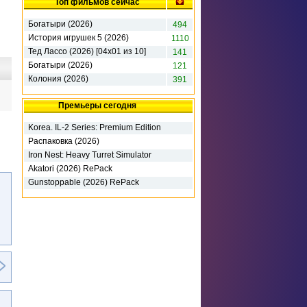
Топ фильмов сейчас
Богатыри (2026)
494
История игрушек 5 (2026)
1110
Тед Лассо (2026) [04х01 из 10]
141
Богатыри (2026)
121
Колония (2026)
391
Премьеры сегодня
Korea. IL-2 Series: Premium Edition
(2026) RePack
Распаковка (2026)
Iron Nest: Heavy Turret Simulator
(2026)
Akatori (2026) RePack
Gunstoppable (2026) RePack