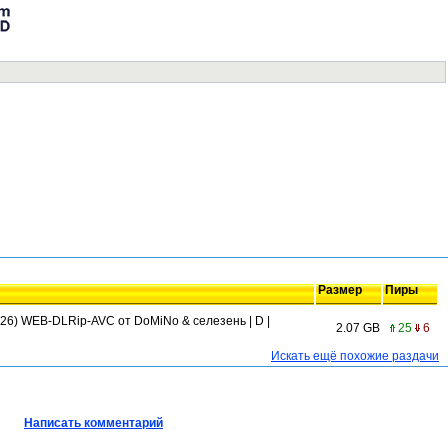
Размер
Пиры
026) WEB-DLRip-AVC от DoMiNo & селезень | D |
2.07 GB
25
6
Искать ещё похожие раздачи
Написать комментарий