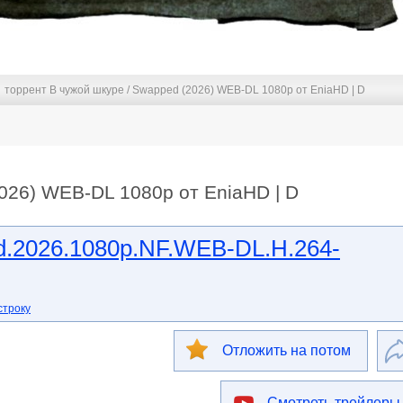
торрент В чужой шкуре / Swapped (2026) WEB-DL 1080p от EniaHD | D
026) WEB-DL 1080p от EniaHD | D
.2026.1080p.NF.WEB-DL.H.264-
строку
Отложить на потом
Смотреть трейлеры