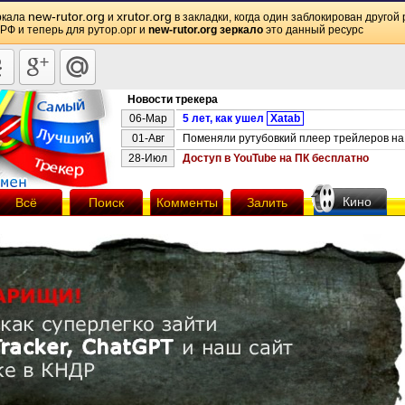
new-rutor.org
xrutor.org
ркала
и
в закладки, когда один заблокирован другой 
 РФ и теперь для рутор.орг и
new-rutor.org зеркало
это данный ресурс
Новости трекера
06-Мар
5 лет, как ушел
Xatab
01-Авг
Поменяли рутубовкий плеер трейлеров на 
28-Июл
Доступ в YouTube на ПК бесплатно
Кино
Всё
Поиск
Комменты
Залить