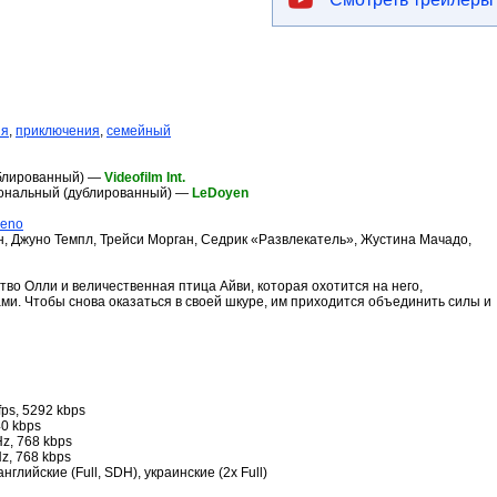
ия
,
приключения
,
семейный
ублированный) —
Videofilm Int.
ональный (дублированный) —
LeDoyen
reno
н, Джуно Темпл, Трейси Морган, Седрик «Развлекатель», Жустина Мачадо,
тво Олли и величественная птица Айви, которая охотится на него,
. Чтобы снова оказаться в своей шкуре, им приходится объединить силы и
fps, 5292 kbps
40 kbps
Hz, 768 kbps
z, 768 kbps
 английские (Full, SDH), украинские (2x Full)