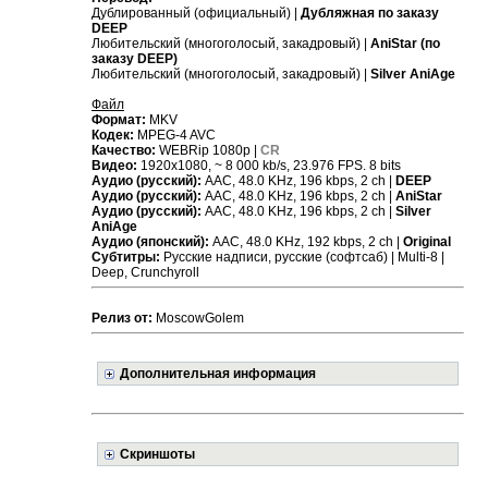
Дублированный (официальный) |
Дубляжная по заказу
DEEP
Любительский (многоголосый, закадровый) |
AniStar (по
заказу DEEP)
Любительский (многоголосый, закадровый) |
Silver AniAge
Файл
Формат:
MKV
Кодек:
MPEG-4 AVC
Качество:
WEBRip 1080p |
CR
Видео:
1920x1080, ~ 8 000 kb/s, 23.976 FPS. 8 bits
Аудио (русский):
AAC, 48.0 KHz, 196 kbps, 2 ch |
DEEP
Аудио (русский):
AAC, 48.0 KHz, 196 kbps, 2 ch |
AniStar
Аудио (русский):
AAC, 48.0 KHz, 196 kbps, 2 ch |
Silver
AniAge
Аудио (японский):
AAC, 48.0 KHz, 192 kbps, 2 ch |
Original
Субтитры:
Русские надписи, русские (софтсаб) | Multi-8 |
Deep, Crunchyroll
Релиз от:
MoscowGolem
Дополнительная информация
Скриншоты