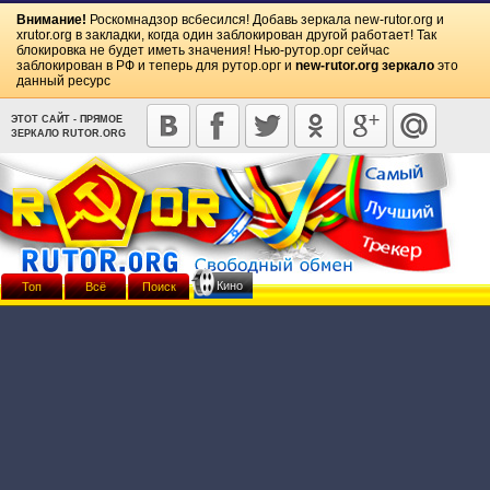
Внимание!
Роскомнадзор всбесился! Добавь зеркала
new-rutor.org
и
xrutor.org
в закладки, когда один заблокирован другой работает! Так
блокировка не будет иметь значения! Нью-рутор.орг сейчас
заблокирован в РФ и теперь для рутор.орг и
new-rutor.org зеркало
это
данный ресурс
ЭТОТ САЙТ - ПРЯМОЕ
ЗЕРКАЛО RUTOR.ORG
Кино
Топ
Всё
Поиск