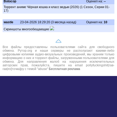
Botocop
Оценил на:
--
Торрент аниме Чёрная кошка и класс ведьм (2026) (1 Сезон, Серии 01-
17)
wastle
23-04-2026 18:29:20 (3 месяца назад)
Оценил на:
10
Скриншоты многообещающие
Все файлы предоставлены пользователями сайта для свободного
обмена. Рутор.org и наши серверы не располагают какими-либо
цифровыми копиями аудио-визуальных произведений, мы храним только
информацию о них и торрент-файлы, загруженными пользователями для
обмена. Для направления жалоб на нарушения исключительных
авторских прав, пожалуйста, пишите на email pollyfuckingshit(гав-
гав)ro[точка]ру с темой "abuse"
Бесплатная реклама