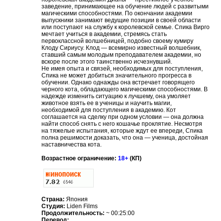
заведение, принимающее на обучение людей с развитыми
магическими способностями. По окончании академии
выпускники занимают ведущие позиции в своей области
или поступают на службу к королевской семье. Спика Вирго
мечтает учиться в академии, стремясь стать
первоклассной волшебницей, подобно своему кумиру
Клоду Сириусу. Клод — всемирно известный волшебник,
ставший самым молодым преподавателем академии, но
вскоре после этого таинственно исчезнувший.
Не имея опыта и связей, необходимых для поступления,
Спика не может добиться значительного прогресса в
обучении. Однако однажды она встречает говорящего
черного кота, обладающего магическими способностями. В
надежде изменить ситуацию к лучшему, она умоляет
животное взять ее в ученицы и научить магии,
необходимой для поступления в академию. Кот
соглашается на сделку при одном условии — она должна
найти способ снять с него кошачье проклятие. Несмотря
на тяжелые испытания, которые ждут ее впереди, Спика
полна решимости доказать, что она — ученица, достойная
наставничества кота.
Возрастное ограничение:
18+
(КП)
Страна:
Япония
Студия:
Liden Films
Продолжительность:
~ 00:25:00
Перевод: