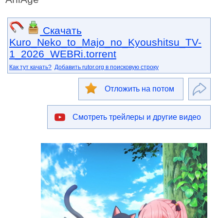
Скачать
Kuro_Neko_to_Majo_no_Kyoushitsu_TV-
1_2026_WEBRi.torrent
Как тут качать?
Добавить rutor.org в поисковую строку
Отложить на потом
Смотреть трейлеры и другие видео