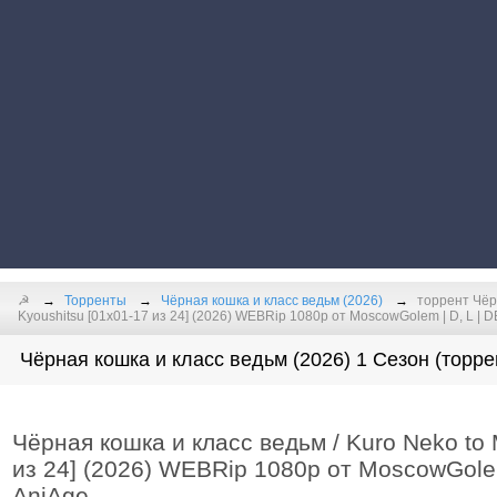
☭
Торренты
Чёрная кошка и класс ведьм (2026)
торрент Чёрн
Kyoushitsu [01x01-17 из 24] (2026) WEBRip 1080p от MoscowGolem | D, L | DEE
Чёрная кошка и класс ведьм (2026) 1 Сезон (торре
Чёрная кошка и класс ведьм / Kuro Neko to 
из 24] (2026) WEBRip 1080p от MoscowGolem |
AniAge