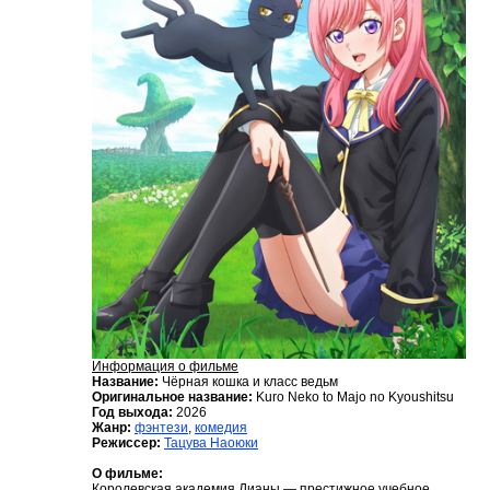
Информация о фильме
Название:
Чёрная кошка и класс ведьм
Оригинальное название:
Kuro Neko to Majo no Kyoushitsu
Год выхода:
2026
Жанр:
фэнтези
,
комедия
Режиссер:
Тацува Наоюки
О фильме:
Королевская академия Дианы — престижное учебное