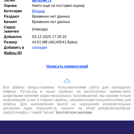
Залил
виталий 72
Оценка
Никто ещё не поставил оценку
Категория
Музыка
Раздают
Временно нет данных
Качают
Временно нет данных
Сидер
(Никогда)
замечен
Добавлен
03-12-2025 17:29:10
Размер
44.01 MB (46149541 Bytes)
Добавить в
закладки
Файлы (8)
Написать комментарий
Все файлы предоставлены пользователями сайта для свободного
обмена. Рутор.org и наши серверы не располагают какими-либо
цифровыми копиями аудио-визуальных произведений, мы храним только
информацию о них и торрент-файлы, загруженными пользователями для
обмена. Для направления жалоб на нарушения исключительных
авторских прав, пожалуйста, пишите на email pollyfuckingshit(гав-
гав)ro[точка]ру с темой "abuse"
Бесплатная реклама