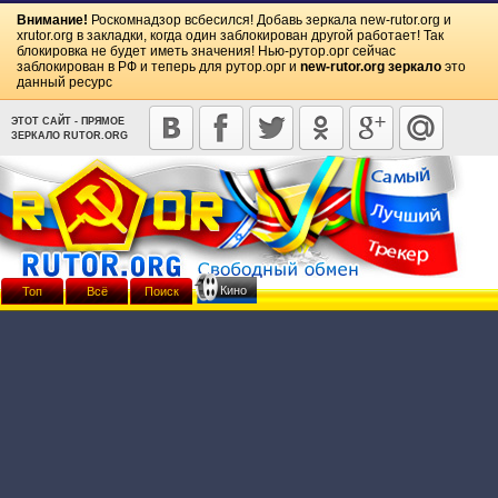
Внимание!
Роскомнадзор всбесился! Добавь зеркала
new-rutor.org
и
xrutor.org
в закладки, когда один заблокирован другой работает! Так
блокировка не будет иметь значения! Нью-рутор.орг сейчас
заблокирован в РФ и теперь для рутор.орг и
new-rutor.org зеркало
это
данный ресурс
ЭТОТ САЙТ - ПРЯМОЕ
ЗЕРКАЛО RUTOR.ORG
Кино
Топ
Всё
Поиск