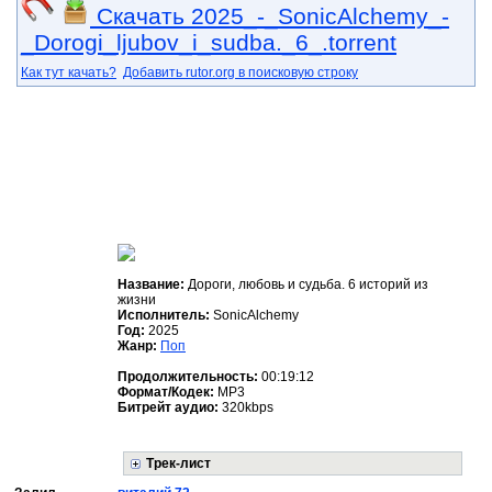
Скачать 2025_-_SonicAlchemy_-
_Dorogi_ljubov_i_sudba._6_.torrent
Как тут качать?
Добавить rutor.org в поисковую строку
Название:
Дороги, любовь и судьба. 6 историй из
жизни
Исполнитель:
SonicAlchemy
Год:
2025
Жанр:
Поп
Продолжительность:
00:19:12
Формат/Кодек:
MP3
Битрейт аудио:
320kbps
Трек-лист