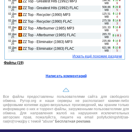
02 Дек
198.92
33
ZZ Top - Greatest Hits (1992) MP3
25
MB
9
02 Дек
508.86
28
ZZ Top - Greatest Hits (1992) FLAC
25
MB
5
02 Дек
125.51
13
ZZ Top - Recycler (1990) MP3
25
MB
4
02 Дек
275.59
14
ZZ Top - Recycler (1990) FLAC
25
MB
3
02 Дек
101.33
16
ZZ Top - Afterburner (1985) MP3
25
MB
6
02 Дек
265.70
ZZ Top - Afterburner (1985) FLAC
9
3
25
MB
02 Дек
235.89
16
ZZ Top - Eliminator (1983) MP3
25
MB
3
02 Дек
621.96
10
ZZ Top - Eliminator (1983) FLAC
25
MB
5
Искать ещё похожие раздачи
Файлы (19)
Написать комментарий
Все файлы предоставлены пользователями сайта для свободного
обмена. Рутор.org и наши серверы не располагают какими-либо
цифровыми копиями аудио-визуальных произведений, мы храним только
информацию о них и торрент-файлы, загруженными пользователями для
обмена. Для направления жалоб на нарушения исключительных
авторских прав, пожалуйста, пишите на email pollyfuckingshit(гав-
гав)ro[точка]ру с темой "abuse"
Бесплатная реклама