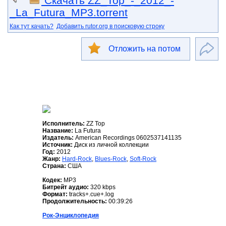
Скачать ZZ_Top_-_2012_-
_La_Futura_MP3.torrent
Как тут качать?
Добавить rutor.org в поисковую строку
Отложить на потом
Исполнитель:
ZZ Top
Название:
La Futura
Издатель:
American Recordings 0602537141135
Источник:
Диск из личной коллекции
Год:
2012
Жанр:
Hard-Rock
,
Blues-Rock
,
Soft-Rock
Страна:
США
Кодек:
MP3
Битрейт аудио:
320 kbps
Формат:
tracks+.cue+.log
Продолжительность:
00:39:26
Рок-Энциклопедия