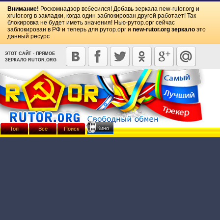
Внимание!
Роскомнадзор всбесился! Добавь зеркала
new-rutor.org
и
xrutor.org
в закладки, когда один заблокирован другой работает! Так
блокировка не будет иметь значения! Нью-рутор.орг сейчас
заблокирован в РФ и теперь для рутор.орг и
new-rutor.org зеркало
это
данный ресурс
ЭТОТ САЙТ - ПРЯМОЕ
ЗЕРКАЛО RUTOR.ORG
Кино
Топ
Всё
Поиск