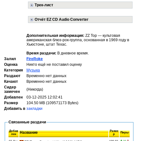
Трек-лист
Отчёт EZ CD Audio Converter
Дополнительная информация:
ZZ Top — культовая
американская блюз-рок-группа, основанная в 1969 году в
Хьюстоне, штат Техас.
Время раздачи:
В дневное время.
Залил
FireRoke
Оценка
Никто ещё не поставил оценку
Категория
Музыка
Раздают
Временно нет данных
Качают
Временно нет данных
Сидер
(Никогда)
замечен
Добавлен
03-12-2025 12:02:41
Размер
104.50 MB (109571173 Bytes)
Добавить в
закладки
Связанные раздачи
Добав
Разме
Название
Пиры
лен
р