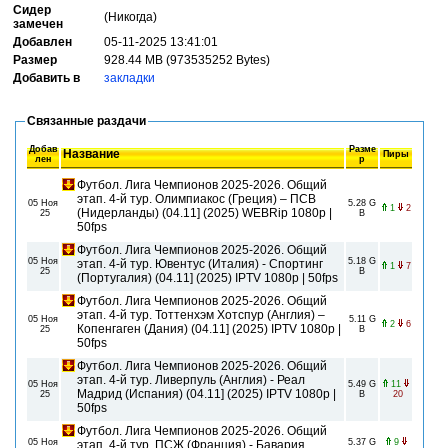
Сидер
(Никогда)
замечен
Добавлен
05-11-2025 13:41:01
Размер
928.44 MB (973535252 Bytes)
Добавить в
закладки
Связанные раздачи
Добав
Разме
Название
Пиры
лен
р
Футбол. Лига Чемпионов 2025-2026. Общий
этап. 4-й тур. Олимпиакос (Греция) – ПСВ
05 Ноя
5.28 G
1
2
(Нидерланды) (04.11] (2025) WEBRip 1080р |
25
B
50fps
Футбол. Лига Чемпионов 2025-2026. Общий
05 Ноя
5.18 G
этап. 4-й тур. Ювентус (Италия) - Спортинг
1
7
25
B
(Португалия) (04.11] (2025) IPTV 1080р | 50fps
Футбол. Лига Чемпионов 2025-2026. Общий
этап. 4-й тур. Тоттенхэм Хотспур (Англия) –
05 Ноя
5.11 G
2
6
Копенгаген (Дания) (04.11] (2025) IPTV 1080р |
25
B
50fps
Футбол. Лига Чемпионов 2025-2026. Общий
этап. 4-й тур. Ливерпуль (Англия) - Реал
05 Ноя
5.49 G
11
Мадрид (Испания) (04.11] (2025) IPTV 1080р |
25
B
20
50fps
Футбол. Лига Чемпионов 2025-2026. Общий
05 Ноя
5.37 G
9
этап. 4-й тур. ПСЖ (Франция) - Бавария