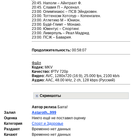
20:45. Наполи – Айнтрахт Ф.
20:45. Славия П – Арсенал.
23:00. Олимпиакос – ПСВ Эйндховен.
23:00. Тоттенхэм Хотспур – Копенгаген.
23:00. Атлетико М – Юнион.
23:00. Будё-Глимт – Монако.
23:00. Ювентус – Спортинг.
23:00. Ливерпуль – Реал Мадрид.
23:00. ПСЖ – Бавария.
Продолжительность:
00:58:07
Файл
Кодек:
MKV
Качество:
IPTV 720р
Видео:
AVC, 1280x720 (16:9), 25.000 fps, 2100 kb/s
Аудио:
ААС, 48.00 kHz, 2 ch, 128 kbps (Русский)
Скриншоты
Автор релиза
Багга!
Залил
Astaroth...999
Оценка
Никто ещё не поставил оценку
Категория
Спорт и Здоровье
Раздают
Временно нет данных
Качают
Временно нет данных