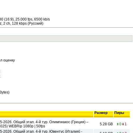
 (16:9), 25.000 fps, 6500 kb/s
, 2 ch, 128 kbps (Русский)
л оценку
х
х
Bytes)
Размер
Пиры
-2026. Общий этап. 4-й тур. Олимпиакос (Греция) –
5.28 GB
0
1
025) WEBRip 1080р | 50fps
-2026. Общий этап. 4-й тур. Ювентус (Италия) -