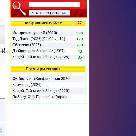
Топ фильмов сейчас
История игрушек 5 (2026)
908
Тед Лассо (2026) [04х01 из 10]
120
Обсессия (2025)
210
-й
Двойное разоблачение (1987)
43
Кощей. Тайна живой воды (2026)
85
Премьеры сегодня
Футбол. Лига Конференций 2026-
27. 3-й кв раунд. 1-й матч. Динамо
Кормилец (2026)
К (2026)
Кощей. Тайна живой воды (2026)
ReStory: Chill Electronics Repairs
(2026) RePack