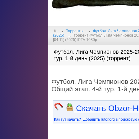
☭
Торренты
Футбол. Лига Чемпионов 2
(2025)
торрент Футбол. Лига Чемпионов 202
[04.11] (2025) IPTV 1080р
Футбол. Лига Чемпионов 2025-2
тур. 1-й день (2025) (торрент)
Футбол. Лига Чемпионов 20
Общий этап. 4-й тур. 1-й де
Скачать Obzor-Ha
Как тут качать?
Добавить rutor.org в поисковую 