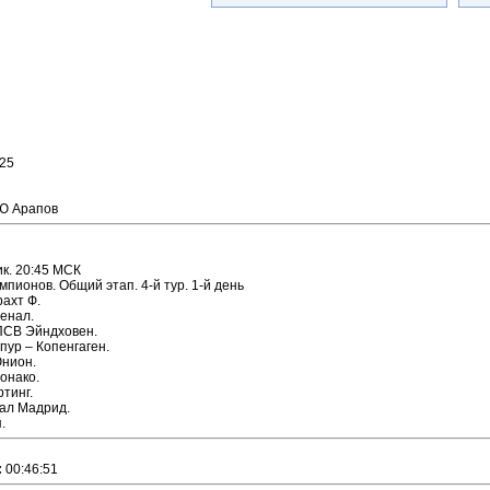
025
Ю Арапов
ик. 20:45 МСК
мпионов. Общий этап. 4-й тур. 1-й день
рахт Ф.
сенал.
 ПСВ Эйндховен.
пур – Копенгаген.
Юнион.
онако.
тинг.
еал Мадрид.
.
:
00:46:51