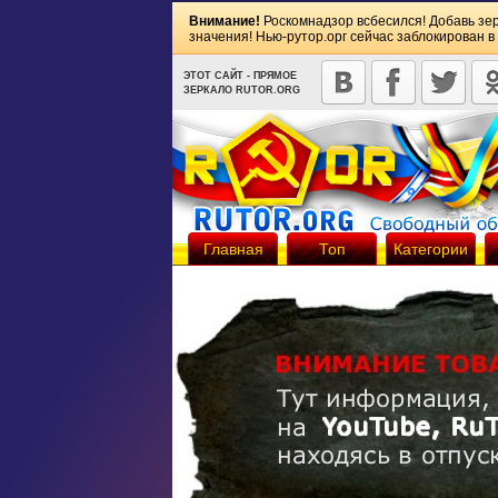
Внимание!
Роскомнадзор всбесился! Добавь зе
значения! Нью-рутор.орг сейчас заблокирован в
ЭТОТ САЙТ - ПРЯМОЕ
ЗЕРКАЛО RUTOR.ORG
Главная
Топ
Категории