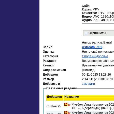
Файл
Кодек:
MKV
Качество:
IPTV 1080р
Видео:
AVC, 1920x1080
Аудио:
ААС, 48.00 kHz
Скриншоты
Автор релиза
Багга!
Залил
Astaroth...999
Оценка
Никто ещё не постави
Категория
Спорт и Здоровье
Раздают
Временно нет данны
Качают
Временно нет данны
Сидер замечен
(Никогда)
Добавлен
05-11-2025 13:28:26
Размер
2.14 GB (2303012870 
Добавить в
закладки
Связанные раздачи
Добавлен
Название
Футбол. Лига Чемпионов 2025
05 Ноя 25
ПСВ (Нидерланды) (04.11] (2
Футбол. Лига Чемпионов 2025