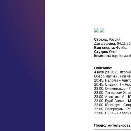
Страна:
Россия
Дата эфира:
04.11.2
Вид спорта:
Футбол
Студия:
Окко
Комментатор:
Комин
Описание:
4 ноября 2025, вторн
Обзор матчей Лиги че
20:45. Наполи – Айнт
20:45. Славия П – Ар
23:00. Олимпиакос –
23:00. Тоттенхэм Хотс
23:00. Атлетико М – 
23:00. Будё-Глимт – М
23:00. Ювентус – Спор
23:00. Ливерпуль – Р
23:00. ПСЖ – Бавария
Продолжительность