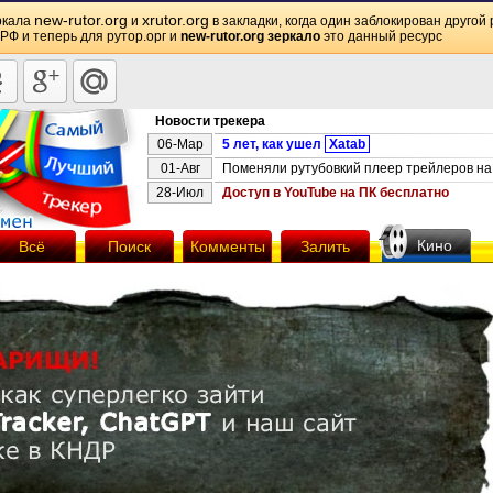
new-rutor.org
xrutor.org
ркала
и
в закладки, когда один заблокирован другой 
 РФ и теперь для рутор.орг и
new-rutor.org зеркало
это данный ресурс
Новости трекера
06-Мар
5 лет, как ушел
Xatab
01-Авг
Поменяли рутубовкий плеер трейлеров на 
28-Июл
Доступ в YouTube на ПК бесплатно
Кино
Всё
Поиск
Комменты
Залить