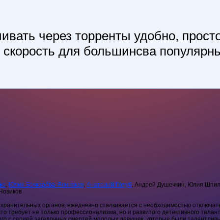
ивать через торренты удобно, просто
й скорость для большинсва популярны
ко
,
Юлия Бочкарёва-Ясинская
,
Анатолий Голуб
, Андрей Душечкин, Юлия Шпил
 Новиков
ранительных органов, ежедневно сталкивается с необходимостью отключать
что требует не только профессионализма, но и развитого детективного талан
ого с серией загадочных смертей молодых девушек, которые были талантлив