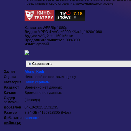
представляли свою страну на международной арене.
Качество:
WEBRip 1080p
Видео:
MPEG-4 AVC, ~3000 Кбит/с, 1920x1080
Аудио:
AAC, 2 ch, 160 Кбит/с
Продолжительность:
~ 00:43:00
Язык:
Русский
Скриншоты
Залил
Alone_Kedr
Оценка
Никто ещё не поставил оценку
Категория
Наши сериалы
Раздают
Временно нет данных
Качают
Временно нет данных
Сидер
(Никогда)
замечен
Добавлен
04-10-2025 15:31:35
Размер
3.84 GB (4126818305 Bytes)
Добавить в
закладки
Файлы (4)