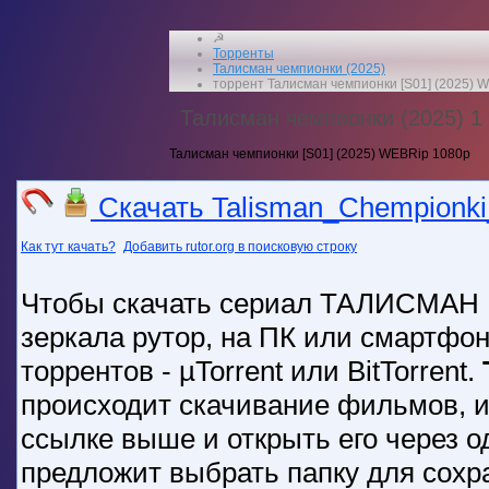
☭
Торренты
Талисман чемпионки (2025)
торрент Талисман чемпионки [S01] (2025) 
Талисман чемпионки (2025) 1 
Талисман чемпионки [S01] (2025) WEBRip 1080p
Скачать Talisman_Chempionki_
Как тут качать?
Добавить rutor.org в поисковую строку
Чтобы скачать сериал ТАЛИСМАН 
зеркала рутор, на ПК или смартфо
торрентов - µTorrent или BitTorrent.
происходит скачивание фильмов, иг
ссылке выше и открыть его через о
предложит выбрать папку для со