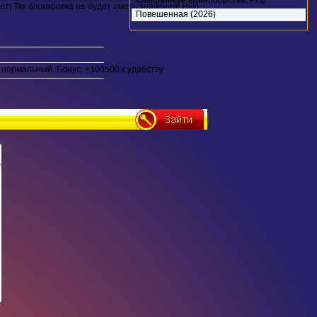
Смешанные единоборства. PFL
ет! Так блокировка не будет иметь значения! Нью-
Charlotte: Battle vs. Rosta. Full Event
Повешенная (2026)
(2026)
нормальный. Бонус: +100500 к удобству