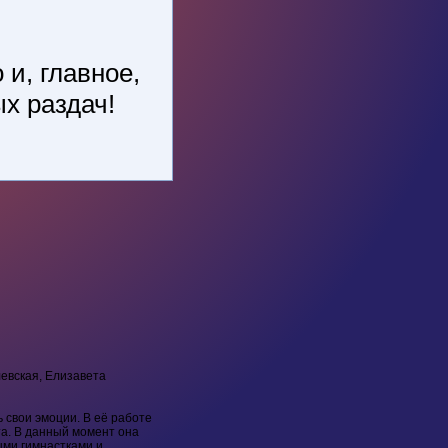
 и, главное,
х раздач!
евская, Елизавета
 свои эмоции. В её работе
та. В данный момент она
ыми гимнастками и