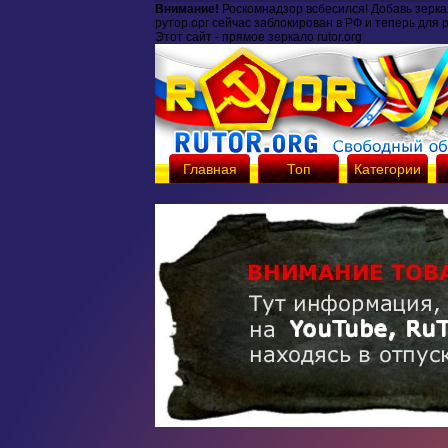
Внимание!
Роскомнадзор всбесился! Добавь зерк
рутор.орг сейчас заблокирован в РФ и теперь для 
Этот сайт - прямое зеркало rutor.org
Главная
Топ
Категории