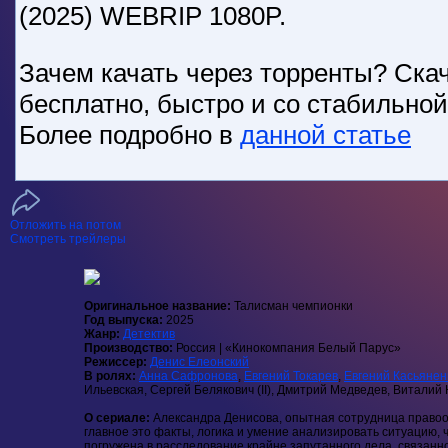
(2025) WEBRIP 1080P.
Зачем качать через торренты? Скач
бесплатно, быстро и со стабильно
Более подробно в
данной статье
Отложить на потом
Смотреть трейлеры
Оригинальное название:
Талисман чемпионки
Год выпуска:
2025
Жанр:
Детектив
Производство:
Россия | «Кинокомпания Белый Парус»
Режиссер:
Денис Елеонский
В ролях:
Анна Сафронова
,
Евгений Токарев
,
Евгений Касьянен
Ильевская, Сергей Белякович (II), Дмитрий Медведев, Виталий
О сериале:
Александра Денисова, опытная сотрудница правоох
главное это факты, логика и умение анализировать ситуацию, 
погружена в расследование крайне запутанного дела, связанн