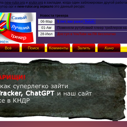
ала
new-rutor.org
и
xrutor.org
в закладки, когда один заблокирован другой работа
рутор.орг и
new-rutor.org зеркало
это данный ресурс
Новости трекера
06-Мар
5 лет, как ушел
Xatab
01-Авг
Поменяли рутубовкий плеер трейлеров на 
28-Июл
Доступ в YouTube на ПК бесплатно
Всё
Поиск
Комменты
Залить
Кино