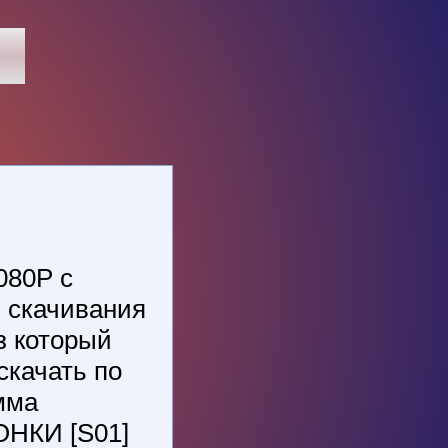
080P с
 скачивания
з который
скачать по
мма
ОНКИ [S01]