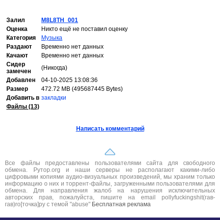
Залил
M8L8TH_001
Оценка
Никто ещё не поставил оценку
Категория
Музыка
Раздают
Временно нет данных
Качают
Временно нет данных
Сидер
(Никогда)
замечен
Добавлен
04-10-2025 13:08:36
Размер
472.72 MB (495687445 Bytes)
Добавить в
закладки
Файлы (13)
Написать комментарий
Все файлы предоставлены пользователями сайта для свободного
обмена. Рутор.org и наши серверы не располагают какими-либо
цифровыми копиями аудио-визуальных произведений, мы храним только
информацию о них и торрент-файлы, загруженными пользователями для
обмена. Для направления жалоб на нарушения исключительных
авторских прав, пожалуйста, пишите на email pollyfuckingshit(гав-
гав)ro[точка]ру с темой "abuse"
Бесплатная реклама