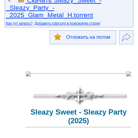
Скачать Sleazy_Sweet_-
_Sleazy_Party_-
_2025_Glam_Metal_H.torrent
Как тут качать?
Добавить rutor.org в поисковую строку
Отложить на потом
Sleazy Sweet - Sleazy Party
(2025)