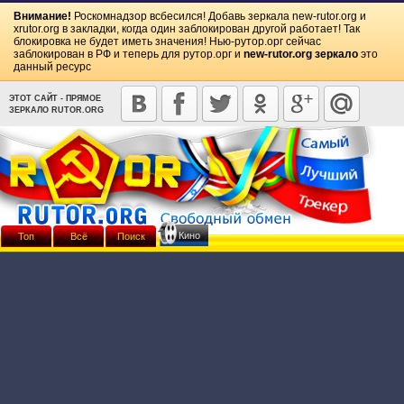
Внимание!
Роскомнадзор всбесился! Добавь зеркала
new-rutor.org
и
xrutor.org
в закладки, когда один заблокирован другой работает! Так
блокировка не будет иметь значения! Нью-рутор.орг сейчас
заблокирован в РФ и теперь для рутор.орг и
new-rutor.org зеркало
это
данный ресурс
ЭТОТ САЙТ - ПРЯМОЕ
ЗЕРКАЛО RUTOR.ORG
Кино
Топ
Всё
Поиск