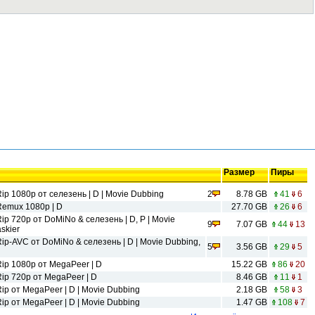
Размер
Пиры
Rip 1080p от селезень | D | Movie Dubbing
2
8.78 GB
41
6
DRemux 1080p | D
27.70 GB
26
6
Rip 720p от DoMiNo & селезень | D, P | Movie
9
7.07 GB
44
13
skier
Rip-AVC от DoMiNo & селезень | D | Movie Dubbing,
5
3.56 GB
29
5
Rip 1080p от MegaPeer | D
15.22 GB
86
20
Rip 720p от MegaPeer | D
8.46 GB
11
1
Rip от MegaPeer | D | Movie Dubbing
2.18 GB
58
3
Rip от MegaPeer | D | Movie Dubbing
1.47 GB
108
7