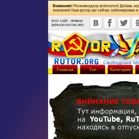
Внимание!
Роскомнадзор всбесился! Добавь зе
значения! Нью-рутор.орг сейчас заблокирован в
ЭТОТ САЙТ - ПРЯМОЕ
ЗЕРКАЛО RUTOR.ORG
Главная
Топ
Категории