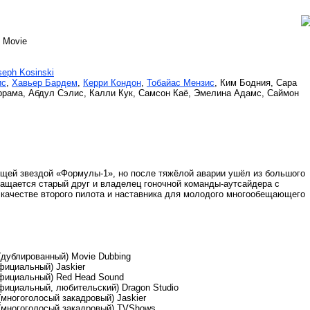
e Movie
seph Kosinski
ис
,
Хавьер Бардем
,
Керри Кондон
,
Тобайас Мензис
, Ким Бодния, Сара
ррама, Абдул Сэлис, Калли Кук, Самсон Каё, Эмелина Адамс, Саймон
ящей звездой «Формулы-1», но после тяжёлой аварии ушёл из большого
бращается старый друг и владелец гоночной команды-аутсайдера с
 качестве второго пилота и наставника для молодого многообещающего
дублированный) Movie Dubbing
фициальный) Jaskier
официальный) Red Head Sound
фициальный, любительский) Dragon Studio
многоголосый закадровый) Jaskier
(многоголосый закадровый) TVShows