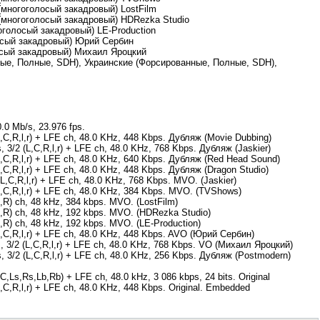
многоголосый закадровый) LostFilm
многоголосый закадровый) HDRezka Studio
оголосый закадровый) LE-Production
осый закадровый) Юрий Сербин
осый закадровый) Михаил Яроцкий
ные, Полные, SDH), Украинские (Форсированные, Полные, SDH),
.0 Mb/s, 23.976 fps.
(L,C,R,l,r) + LFE ch, 48.0 KHz, 448 Kbps. Дубляж (Movie Dubbing)
s, 3/2 (L,C,R,l,r) + LFE ch, 48.0 KHz, 768 Kbps. Дубляж (Jaskier)
(L,C,R,l,r) + LFE ch, 48.0 KHz, 640 Kbps. Дубляж (Red Head Sound)
(L,C,R,l,r) + LFE ch, 48.0 KHz, 448 Kbps. Дубляж (Dragon Studio)
L,C,R,l,r) + LFE ch, 48.0 KHz, 768 Kbps. MVO. (Jaskier)
(L,C,R,l,r) + LFE ch, 48.0 KHz, 384 Kbps. MVO. (TVShows)
(L,R) ch, 48 kHz, 384 kbps. MVO. (LostFilm)
(L,R) ch, 48 kHz, 192 kbps. MVO. (HDRezka Studio)
(L,R) ch, 48 kHz, 192 kbps. MVO. (LE-Production)
(L,C,R,l,r) + LFE ch, 48.0 KHz, 448 Kbps. AVO (Юрий Сербин)
s, 3/2 (L,C,R,l,r) + LFE ch, 48.0 KHz, 768 Kbps. VO (Михаил Яроцкий)
s, 3/2 (L,C,R,l,r) + LFE ch, 48.0 KHz, 256 Kbps. Дубляж (Postmodern)
C,Ls,Rs,Lb,Rb) + LFE ch, 48.0 kHz, 3 086 kbps, 24 bits. Original
(L,C,R,l,r) + LFE ch, 48.0 KHz, 448 Kbps. Original. Embedded