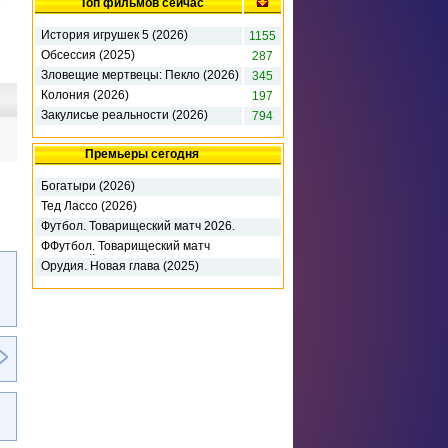
Топ фильмов сейчас
История игрушек 5 (2026)
1155
Обсессия (2025)
287
Зловещие мертвецы: Пекло (2026)
345
Колония (2026)
197
Закулисье реальности (2026)
794
Премьеры сегодня
Богатыри (2026)
Тед Лассо (2026)
Футбол. Товарищеский матч 2026.
Милан - Интер М (2026)
ФФутбол. Товарищеский матч
2026. Кей-Лига - Манчестер Сити
Орудия. Новая глава (2025)
(2026)