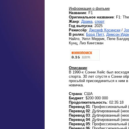
Информация о фильме
Название
: F1
Оригинальное название
: F1: Th
Жанр
:
Драма
,
спорт
Год выпуска
: 2025
Режиссёр
:
Джозеф Косински
/
Jo
В ролях
:
Брэд Питт
,
Демсон Идр
Найлз, Уилл Меррик, Пепе Балде
Кунц, Лиз Кингсман
Описание
:
В 1990-х Сонни Хейс был восход
спорта. 30 лет спустя к Сонни о
просьбой присоединиться к ним в
новичка.
Страна
: США
Бюджет
: $200 000 000
Продолжительность
: 02:35:18
Перевод 01
: Профессиональный (
Перевод 02
: Дублированный (нео
Перевод 03
: Дублированный (не
Перевод 04
: Дублированный (нео
Перевод 05
: Профессиональный (
Перевод 06
: Профессиональный 