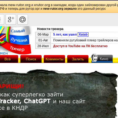
new-rutor.org
xrutor.org
ркала
и
в закладки, когда один заблокирован другой 
 РФ и теперь для рутор.орг и
new-rutor.org зеркало
это данный ресурс
Новости трекера
06-Мар
5 лет, как ушел
Xatab
01-Авг
Поменяли рутубовкий плеер трейлеров на 
28-Июл
Доступ в YouTube на ПК бесплатно
Кино
Всё
Поиск
Комменты
Залить