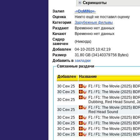
Скриншоты
Залил
-=DoMiNo=-
Оценка
Никто ещё не поставил оценку
Категория
Зарубежные фильмы
Раздают
Временно нет данных
Качают
Временно нет данных
Сидер
(Никогда)
замечен
Добавлен
04-10-2025 10:42:19
Размер
31.80 GB (34140379756 Bytes)
Добавить в
закладки
Связанные раздачи
Добавлен
Название
30 Сен 25
F1 / F1: The Movie (2025) BD
30 Сен 25
F1 / F1: The Movie (2025) B
F1 / F1: The Movie (2025) BD
30 Сен 25
Dubbing, Red Head Sound, Ja
F1 / F1: The Movie (2025) BD
30 Сен 25
Red Head Sound
30 Сен 25
F1 / F1: The Movie (2025) BD
30 Сен 25
F1 / F1: The Movie (2025) BD
30 Сен 25
F1 / F1: The Movie (2025) BD
30 Сен 25
F1 / F1: The Movie (2025) BD