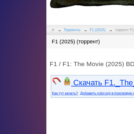
☭
Торренты
F1 (2025)
торрент F1 
F1 (2025) (торрент)
F1 / F1: The Movie (2025) BD
Скачать F1._The
Как тут качать?
Добавить rutor.org в поисковую 