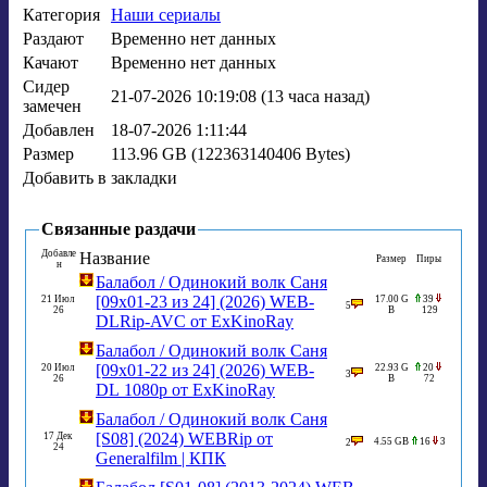
Категория
Наши сериалы
Раздают
Временно нет данных
Качают
Временно нет данных
Сидер
21-07-2026 10:19:08 (13 часа назад)
замечен
Добавлен
18-07-2026 1:11:44
Размер
113.96 GB (122363140406 Bytes)
Добавить в
закладки
Связанные раздачи
Добавле
Название
Размер
Пиры
н
Балабол / Одинокий волк Саня
[09x01-23 из 24] (2026) WEB-
21 Июл
17.00 G
39
5
26
B
129
DLRip-AVC от ExKinoRay
Балабол / Одинокий волк Саня
[09x01-22 из 24] (2026) WEB-
20 Июл
22.93 G
20
3
26
B
72
DL 1080p от ExKinoRay
Балабол / Одинокий волк Саня
[S08] (2024) WEBRip от
17 Дек
4.55 GB
16
3
2
24
Generalfilm | КПК