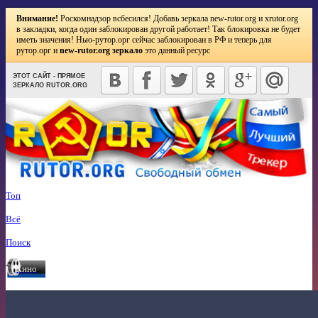
Внимание!
Роскомнадзор всбесился! Добавь зеркала
new-rutor.org
и
xrutor.org
в закладки, когда один заблокирован другой работает! Так блокировка не будет
иметь значения! Нью-рутор.орг сейчас заблокирован в РФ и теперь для
рутор.орг и
new-rutor.org зеркало
это данный ресурс
ЭТОТ САЙТ - ПРЯМОЕ
ЗЕРКАЛО RUTOR.ORG
Топ
Всё
Поиск