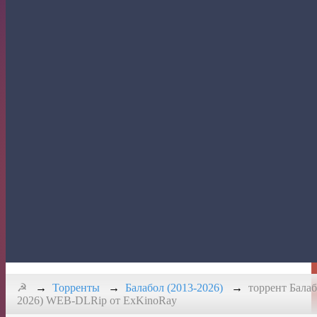
Кино
☭
Торренты
Балабол (2013-2026)
торрент Балаб
2026) WEB-DLRip от ExKinoRay