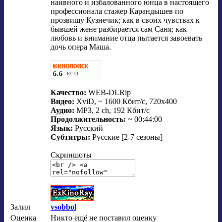
наивного и избалованного юнца в настоящего
профессионала стажер Карандышев по
прозвищу Кузнечик; как в своих чувствах к
бывшей жене разбирается сам Саня; как
любовь и внимание отца пытается завоевать
дочь опера Маша.
Качество:
WEB-DLRip
Видео:
XviD, ~ 1600 Кбит/с, 720x400
Аудио:
MPЗ, 2 ch, 192 Кбит/с
Продолжительность:
~ 00:44:00
Язык:
Русский
Субтитры:
Русские [2-7 сезоны]
Скриншоты
Залил
vsobbol
Оценка
Никто ещё не поставил оценку