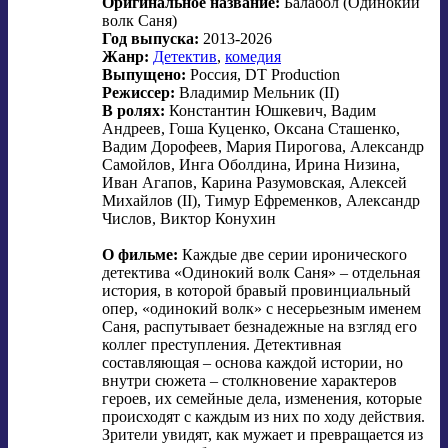
Оригинальное название:
Балабол (Одинокий
волк Саня)
Год выпуска:
2013-2026
Жанр:
Детектив
,
комедия
Выпущено:
Россия, DT Production
Режиссер:
Владимир Мельник (II)
В ролях:
Константин Юшкевич
,
Вадим
Андреев
,
Гоша Куценко
,
Оксана Сташенко
,
Вадим Дорофеев
, Мария Пирогова, Александр
Самойлов, Инга Оболдина, Ирина Низина,
Иван Агапов, Карина Разумовская, Алексей
Михайлов (II), Тимур Ефременков, Александр
Числов, Виктор Конухин
О фильме:
Каждые две серии иронического
детектива «Одинокий волк Саня» – отдельная
история, в которой бравый провинциальный
опер, «одинокий волк» с несерьезным именем
Саня, распутывает безнадежные на взгляд его
коллег преступления. Детективная
составляющая – основа каждой истории, но
внутри сюжета – столкновение характеров
героев, их семейные дела, изменения, которые
происходят с каждым из них по ходу действия.
Зрители увидят, как мужает и превращается из