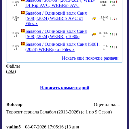
Балабол [S01-08] (2013-2024) WEB-
15 Дек
109.89
13
DLRip-AVC, WEBRip-AVC
24
GB
30
Балабол / Одинокий волк Саня
[S08] (2024) WEBRip-AVC от
14 Дек
15.34 G
5
4
1
24
B
Files-х
Балабол / Одинокий волк Саня
14 Дек
39.88 G
5
1
4
[S08] (2024) WEBRip 1080p
24
B
Балабол / Одинокий волк Саня [S08]
14 Дек
15.31 G
7
1
(2024) WEBRip от Files-х
24
B
Искать ещё похожие раздачи
Файлы
(292)
Написать комментарий
Botocop
Оценил на:
--
Торрент сериала Балабол (2013-2026) (c 1 по 9 Сезон)
vadim5
08-07-2026 17:05:16 (13 дня