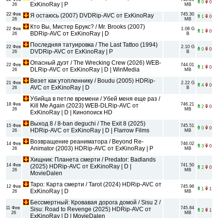
0
0
ExKinoRay | P
26
MB
22 Фев
745.30
Я остаюсь (2007) DVDRip-AVC от ExKinoRay
1
0
26
MB
Кто Вы, Мистер Брукс? / Mr. Brooks (2007)
22 Фев
1.08 G
1
0
BDRip-AVC от ExKinoRay | D
26
B
Последняя татуировка / The Last Tattoo (1994)
22 Фев
2.10 G
0
0
DVDRip-AVC от ExKinoRay | P
26
B
Опасный дуэт / The Wrecking Crew (2026) WEB-
22 Фев
744.01
1
0
DLRip-AVC от ExKinoRay | D | WinMedia
26
MB
Везет как утопленнику / Boudu (2005) HDRip-
21 Фев
2.22 G
4
0
AVC от ExKinoRay | D
26
B
Убийца в петле времени / Убей меня еще раз /
18 Фев
746.21
Kill Me Again (2023) WEB-DLRip-AVC от
2
0
26
MB
ExKinoRay | D | Кинопоиск HD
Выход 8 / 8-ban deguchi / The Exit 8 (2025)
15 Фев
745.51
0
0
HDRip-AVC от ExKinoRay | D | Flarrow Films
26
MB
Возвращение реаниматора / Beyond Re-
14 Фев
746.02
3
0
Animator (2003) HDRip-AVC от ExKinoRay | P
26
MB
Хищник: Планета смерти / Predator: Badlands
14 Фев
741.50
(2025) HDRip-AVC от ExKinoRay | D |
2
0
26
MB
MovieDalen
Таро: Карта смерти / Tarot (2024) HDRip-AVC от
12 Фев
745.96
1
1
ExKinoRay | D
26
MB
Бессмертный: Кровавая дорога домой / Sisu 2 /
11 Фев
745.84
Sisu: Road to Revenge (2025) HDRip-AVC от
2
1
26
MB
ExKinoRay | D | MovieDalen