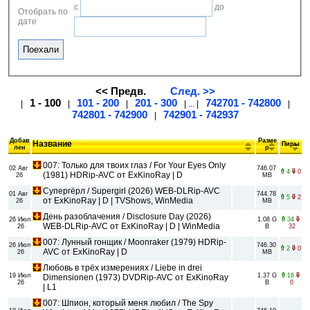
с
до
Отобрать по
дате
<< Предв.
След. >>
1 - 100
101 - 200
201 - 300
742701 - 742800
|
|
|
| ... |
|
742801 - 742900
742901 - 742937
|
Добав
Разме
Название
Пиры
лен
р
007: Только для твоих глаз / For Your Eyes Only
02 Авг
746.07
4
0
(1981) HDRip-AVC от ExKinoRay | D
26
MB
Супергёрл / Supergirl (2026) WEB-DLRip-AVC
01 Авг
744.78
5
2
от ExKinoRay | D | TVShows, WinMedia
26
MB
День разоблачения / Disclosure Day (2026)
26 Июл
1.08 G
34
WEB-DLRip-AVC от ExKinoRay | D | WinMedia
26
B
32
007: Лунный гонщик / Moonraker (1979) HDRip-
26 Июл
746.30
2
0
AVC от ExKinoRay | D
26
MB
Любовь в трёх измерениях / Liebe in drei
19 Июл
1.37 G
16
Dimensionen (1973) DVDRip-AVC от ExKinoRay
26
B
0
| L1
007: Шпион, который меня любил / The Spy