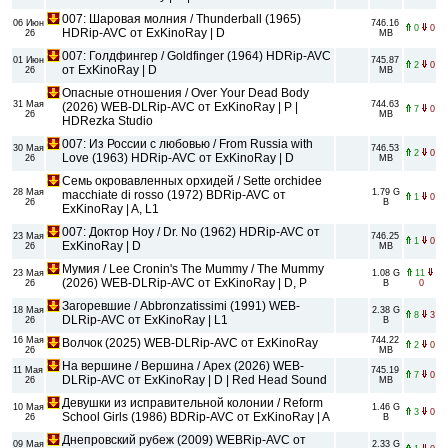
007: Шаровая молния / Thunderball (1965)
06 Июн
746.16
0
0
HDRip-AVC от ExKinoRay | D
26
MB
007: Голдфингер / Goldfinger (1964) HDRip-AVC
01 Июн
745.87
2
0
от ExKinoRay | D
26
MB
Опасные отношения / Over Your Dead Body
31 Мая
744.63
(2026) WEB-DLRip-AVC от ExKinoRay | P |
7
0
26
MB
HDRezka Studio
007: Из России с любовью / From Russia with
30 Мая
746.53
2
0
Love (1963) HDRip-AVC от ExKinoRay | D
26
MB
Семь окровавленных орхидей / Sette orchidee
28 Мая
1.79 G
macchiate di rosso (1972) BDRip-AVC от
1
0
26
B
ExKinoRay | A, L1
007: Доктор Ноу / Dr. No (1962) HDRip-AVC от
23 Мая
746.25
1
0
ExKinoRay | D
26
MB
Мумия / Lee Cronin's The Mummy / The Mummy
23 Мая
1.08 G
11
(2026) WEB-DLRip-AVC от ExKinoRay | D, P
26
B
0
Загоревшие / Abbronzatissimi (1991) WEB-
18 Мая
2.38 G
8
3
DLRip-AVC от ExKinoRay | L1
26
B
16 Мая
744.22
Волчок (2025) WEB-DLRip-AVC от ExKinoRay
2
0
26
MB
На вершине / Вершина / Apex (2026) WEB-
11 Мая
745.19
7
0
DLRip-AVC от ExKinoRay | D | Red Head Sound
26
MB
Девушки из исправительной колонии / Reform
10 Мая
1.46 G
3
0
School Girls (1986) BDRip-AVC от ExKinoRay | A
26
B
Днепровский рубеж (2009) WEBRip-AVC от
09 Мая
2.33 G