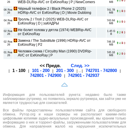
0
0
WEB-DLRip-AVC от ExKinoRay | P | NewComers
26
MB
Чёрный телефон 2 / Black Phone 2 (2025)
06 Янв
741.78
1
0
HDRip-AVC от ExKinoRay | D | Movie Dubbing
26
MB
Тролль 2 / Troll 2 (2025) WEB-DLRip-AVC от
04 Янв
743.64
0
0
ExKinoRay | D | заКАДРЫ
26
MB
Не болит голова у дятла (1974) WEBRip-AVC
02 Янв
1.45 G
2
3
от ExKinoRay
26
B
Замена / The Substitute (1996) HDRip-AVC от
02 Янв
746.18
4
0
ExKinoRay | P2
26
MB
Человек-схема / Circuitry Man (1990) DVDRip-
01 Янв
745.16
2
0
AVC от ExKinoRay | P
26
MB
<< Предв.
След. >>
1 - 100
101 - 200
201 - 300
742701 - 742800
|
|
|
| ... |
|
742801 - 742900
742901 - 742937
|
Информация для пользователей рунета: недавно было также
заблокирован рутрекер, но появилось зеркало рутрекера, как зайти уже не
является трудностью для соискателей.
Все файлы предоставлены пользователями сайта для свободного
обмена. Рутор.org и наши серверы не располагают какими-либо
цифровыми копиями аудио-визуальных произведений, мы храним только
информацию о них и торрент-файлы, загруженными пользователями для
обмена. Для направления жалоб на нарушения исключительных