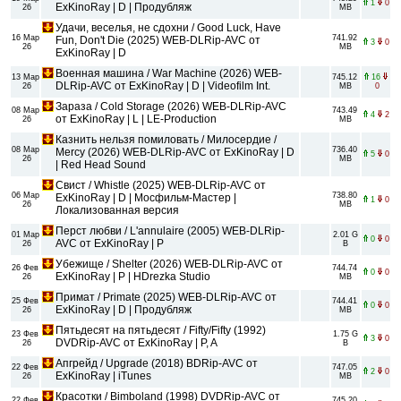
1
0
ExKinoRay | D | Продубляж
26
MB
Удачи, веселья, не сдохни / Good Luck, Have
16 Мар
741.92
Fun, Don't Die (2025) WEB-DLRip-AVC от
3
0
26
MB
ExKinoRay | D
Военная машина / War Machine (2026) WEB-
13 Мар
745.12
16
DLRip-AVC от ExKinoRay | D | Videofilm Int.
26
MB
0
Зараза / Cold Storage (2026) WEB-DLRip-AVC
08 Мар
743.49
4
2
от ExKinoRay | L | LE-Production
26
MB
Казнить нельзя помиловать / Милосердие /
08 Мар
736.40
Mercy (2026) WEB-DLRip-AVC от ExKinoRay | D
5
0
26
MB
| Red Head Sound
Свист / Whistle (2025) WEB-DLRip-AVC от
06 Мар
738.80
ExKinoRay | D | Мосфильм-Мастер |
1
0
26
MB
Локализованная версия
Перст любви / L'annulaire (2005) WEB-DLRip-
01 Мар
2.01 G
0
0
AVC от ExKinoRay | P
26
B
Убежище / Shelter (2026) WEB-DLRip-AVC от
26 Фев
744.74
0
0
ExKinoRay | P | HDrezka Studio
26
MB
Примат / Primate (2025) WEB-DLRip-AVC от
25 Фев
744.41
0
0
ExKinoRay | D | Продубляж
26
MB
Пятьдесят на пятьдесят / Fifty/Fifty (1992)
23 Фев
1.75 G
3
0
DVDRip-AVC от ExKinoRay | P, A
26
B
Апгрейд / Upgrade (2018) BDRip-AVC от
22 Фев
747.05
2
0
ExKinoRay | iTunes
26
MB
Красотки / Bimboland (1998) DVDRip-AVC от
22 Фев
745.20