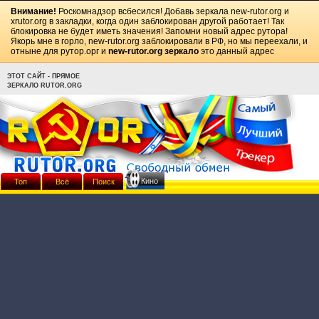
Внимание!
Роскомнадзор всбесился! Добавь зеркала
new-rutor.org
и
xrutor.org
в закладки, когда один заблокирован другой работает! Так
блокировка не будет иметь значения! Запомни новый адрес рутора!
Якорь мне в горло, new-rutor.org заблокировали в РФ, но мы переехали, и
отныне для рутор.орг и
new-rutor.org зеркало
это данный адрес
ЭТОТ САЙТ - ПРЯМОЕ
ЗЕРКАЛО RUTOR.ORG
Кино
Топ
Всё
Поиск