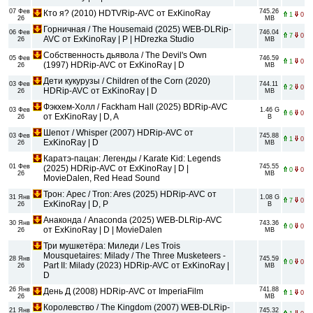
07 Фев
745.26
Кто я? (2010) HDTVRip-AVC от ExKinoRay
1
0
26
MB
Горничная / The Housemaid (2025) WEB-DLRip-
06 Фев
746.04
7
0
AVC от ExKinoRay | P | HDrezka Studio
26
MB
Собственность дьявола / The Devil's Own
05 Фев
746.59
1
0
(1997) HDRip-AVC от ExKinoRay | D
26
MB
Дети кукурузы / Children of the Corn (2020)
03 Фев
744.11
2
0
HDRip-AVC от ExKinoRay | D
26
MB
Фэкхем-Холл / Fackham Hall (2025) BDRip-AVC
03 Фев
1.46 G
6
0
от ExKinoRay | D, A
26
B
Шепот / Whisper (2007) HDRip-AVC от
03 Фев
745.88
1
0
ExKinoRay | D
26
MB
Каратэ-пацан: Легенды / Karate Kid: Legends
01 Фев
745.55
(2025) HDRip-AVC от ExKinoRay | D |
0
0
26
MB
MovieDalen, Red Head Sound
Трон: Арес / Tron: Ares (2025) HDRip-AVC от
31 Янв
1.08 G
7
0
ExKinoRay | D, P
26
B
Анаконда / Anaconda (2025) WEB-DLRip-AVC
30 Янв
743.36
0
0
от ExKinoRay | D | MovieDalen
26
MB
Три мушкетёра: Миледи / Les Trois
Mousquetaires: Milady / The Three Musketeers -
28 Янв
745.59
0
0
Part II: Milady (2023) HDRip-AVC от ExKinoRay |
26
MB
D
26 Янв
741.88
День Д (2008) HDRip-AVC от ImperiaFilm
1
0
26
MB
Королевство / The Kingdom (2007) WEB-DLRip-
21 Янв
745.32