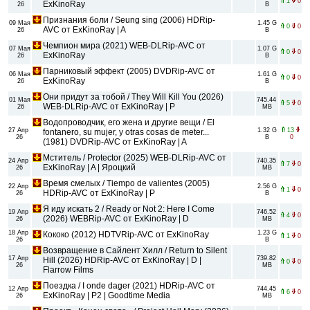
1
0
ExKinoRay
26
B
Признания боли / Seung sing (2006) HDRip-
09 Мая
1.45 G
0
0
AVC от ExKinoRay | A
26
B
Чемпион мира (2021) WEB-DLRip-AVC от
07 Мая
1.07 G
0
0
ExKinoRay
26
B
Парниковый эффект (2005) DVDRip-AVC от
06 Мая
1.61 G
0
0
ExKinoRay
26
B
Они придут за тобой / They Will Kill You (2026)
01 Мая
745.44
5
0
WEB-DLRip-AVC от ExKinoRay | P
26
MB
Водопроводчик, его жена и другие вещи / El
27 Апр
1.32 G
13
fontanero, su mujer, y otras cosas de meter...
26
B
0
(1981) DVDRip-AVC от ExKinoRay | A
Мститель / Protector (2025) WEB-DLRip-AVC от
24 Апр
740.35
7
0
ExKinoRay | A | Яроцкий
26
MB
Время смелых / Tiempo de valientes (2005)
22 Апр
2.56 G
1
0
HDRip-AVC от ExKinoRay | P
26
B
Я иду искать 2 / Ready or Not 2: Here I Come
19 Апр
746.52
4
0
(2026) WEBRip-AVC от ExKinoRay | D
26
MB
18 Апр
1.23 G
Кококо (2012) HDTVRip-AVC от ExKinoRay
1
0
26
B
Возвращение в Сайлент Хилл / Return to Silent
17 Апр
739.82
Hill (2026) HDRip-AVC от ExKinoRay | D |
0
0
26
MB
Flarrow Films
Поездка / I onde dager (2021) HDRip-AVC от
12 Апр
744.45
6
0
ExKinoRay | P2 | Goodtime Media
26
MB