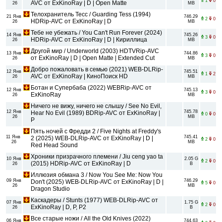
1
0
AVC от ExKinoRay | D | Open Matte
26
MB
Телохранитель Тесс / Guarding Tess (1994)
21 Янв
746.29
2
0
HDRip-AVC от ExKinoRay | D
26
MB
Тебе не убежать / You Can't Run Forever (2024)
14 Янв
745.26
3
0
HDRip-AVC от ExKinoRay | D | Кириллица
26
MB
Другой мир / Underworld (2003) HDTVRip-AVC
13 Янв
744.86
3
0
от ExKinoRay | D | Open Matte | Extended Cut
26
MB
Добро пожаловать в семью (2021) WEB-DLRip-
12 Янв
745.51
1
2
AVC от ExKinoRay | КиноПоиск HD
26
MB
Ботан и Супербаба (2022) WEBRip-AVC от
12 Янв
745.13
3
0
ExKinoRay
26
MB
Ничего не вижу, ничего не слышу / See No Evil,
12 Янв
745.78
Hear No Evil (1989) BDRip-AVC от ExKinoRay |
0
0
26
MB
P
Пять ночей с Фредди 2 / Five Nights at Freddy's
11 Янв
745.41
2 (2025) WEB-DLRip-AVC от ExKinoRay | D |
2
0
26
MB
Red Head Sound
Хроники призрачного племени / Jiu ceng yao ta
10 Янв
2.05 G
2
0
(2015) HDRip-AVC от ExKinoRay | D
26
B
Иллюзия обмана 3 / Now You See Me: Now You
09 Янв
746.29
Don't (2025) WEB-DLRip-AVC от ExKinoRay | D |
5
0
26
MB
Dragon Studio
Каскадеры / Stunts (1977) WEB-DLRip-AVC от
07 Янв
1.75 G
2
0
ExKinoRay | D, P, P2
26
B
Все старые ножи / All the Old Knives (2022)
06 Янв
744.63