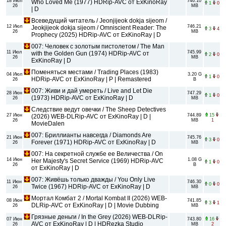
18 Июл
746.10
Who Loved Me (1977) HDRip-AVC от ExKinoRay
1
0
26
MB
| D
Всеведущий читатель / Jeonjijeok dokja sijeom /
12 Июл
746.21
Jeokjijeok dokja sijeom / Omniscient Reader: The
3
4
26
MB
Prophecy (2025) HDRip-AVC от ExKinoRay | D
007: Человек с золотым пистолетом / The Man
11 Июл
745.99
with the Golden Gun (1974) HDRip-AVC от
2
0
26
MB
ExKinoRay | D
Поменяться местами / Trading Places (1983)
04 Июл
3.20 G
1
0
HDRip-AVC от ExKinoRay | P | Remastered
26
B
007: Живи и дай умереть / Live and Let Die
28 Июн
747.29
1
0
(1973) HDRip-AVC от ExKinoRay | D
26
MB
Следствие ведут овечки / The Sheep Detectives
27 Июн
744.89
15
(2026) WEB-DLRip-AVC от ExKinoRay | D |
26
MB
1
MovieDalen
007: Бриллианты навсегда / Diamonds Are
21 Июн
745.76
3
0
Forever (1971) HDRip-AVC от ExKinoRay | D
26
MB
007: На секретной службе ее Величества / On
14 Июн
1.08 G
Her Majesty's Secret Service (1969) HDRip-AVC
1
0
26
B
от ExKinoRay | D
007: Живёшь только дважды / You Only Live
11 Июн
746.30
0
0
Twice (1967) HDRip-AVC от ExKinoRay | D
26
MB
Мортал Комбат 2 / Mortal Kombat II (2026) WEB-
08 Июн
741.85
3
1
DLRip-AVC от ExKinoRay | D | Movie Dubbing
26
MB
Грязные деньги / In the Grey (2026) WEB-DLRip-
07 Июн
743.80
16
AVC от ExKinoRay | D | HDRezka Studio
26
MB
2