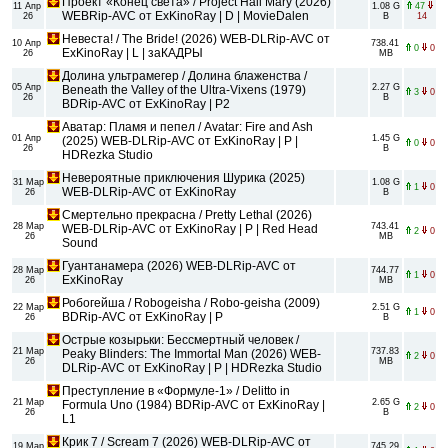
Проект «Конец света» / Project Hail Mary (2026)
11 Апр
1.08 G
47
WEBRip-AVC от ExKinoRay | D | MovieDalen
26
B
14
Невеста! / The Bride! (2026) WEB-DLRip-AVC от
10 Апр
738.41
0
0
ExKinoRay | L | заКАДРЫ
26
MB
Долина ультрамегер / Долина блаженства /
05 Апр
2.27 G
Beneath the Valley of the Ultra-Vixens (1979)
3
0
26
B
BDRip-AVC от ExKinoRay | P2
Аватар: Пламя и пепел / Avatar: Fire and Ash
01 Апр
1.45 G
(2025) WEB-DLRip-AVC от ExKinoRay | P |
0
0
26
B
HDRezka Studio
Невероятные приключения Шурика (2025)
31 Мар
1.08 G
1
0
WEB-DLRip-AVC от ExKinoRay
26
B
Смертельно прекрасна / Pretty Lethal (2026)
28 Мар
743.41
WEB-DLRip-AVC от ExKinoRay | P | Red Head
2
0
26
MB
Sound
Гуантанамера (2026) WEB-DLRip-AVC от
28 Мар
744.77
1
0
ExKinoRay
26
MB
Робогейша / Robogeisha / Robo-geisha (2009)
22 Мар
2.51 G
1
0
BDRip-AVC от ExKinoRay | P
26
B
Острые козырьки: Бессмертный человек /
21 Мар
737.83
Peaky Blinders: The Immortal Man (2026) WEB-
2
0
26
MB
DLRip-AVC от ExKinoRay | P | HDRezka Studio
Преступление в «Формуле-1» / Delitto in
21 Мар
2.65 G
Formula Uno (1984) BDRip-AVC от ExKinoRay |
2
0
26
B
L1
Крик 7 / Scream 7 (2026) WEB-DLRip-AVC от
19 Мар
745.29